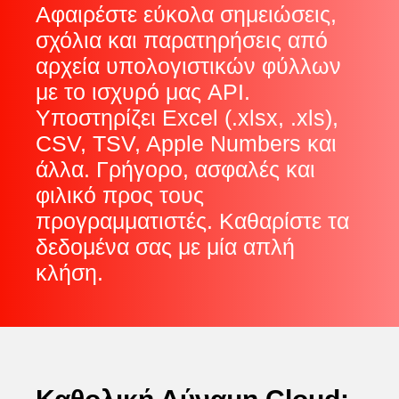
Αφαιρέστε εύκολα σημειώσεις,
σχόλια και παρατηρήσεις από
αρχεία υπολογιστικών φύλλων
με το ισχυρό μας API.
Υποστηρίζει Excel (.xlsx, .xls),
CSV, TSV, Apple Numbers και
άλλα. Γρήγορο, ασφαλές και
φιλικό προς τους
προγραμματιστές. Καθαρίστε τα
δεδομένα σας με μία απλή
κλήση.