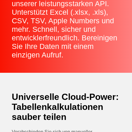
unserer leistungsstarken API.
Unterstützt Excel (.xlsx, .xls),
CSV, TSV, Apple Numbers und
mehr. Schnell, sicher und
entwicklerfreundlich. Bereinigen
Sie Ihre Daten mit einem
einzigen Aufruf.
Universelle Cloud‑Power:
Tabellenkalkulationen
sauber teilen
Verabschieden Sie sich von manueller