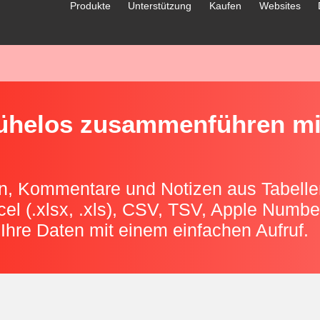
Produkte
Unterstützung
Kaufen
Websites
mühelos zusammenführen mi
, Kommentare und Notizen aus Tabellen
cel (.xlsx, .xls), CSV, TSV, Apple Numb
 Ihre Daten mit einem einfachen Aufruf.