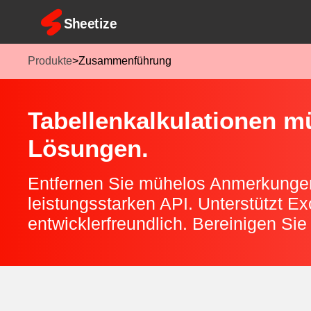
Produkte
>
Zusammenführung
Tabellenkalkulationen 
Lösungen.
Entfernen Sie mühelos Anmerkungen
leistungsstarken API. Unterstützt Ex
entwicklerfreundlich. Bereinigen Sie