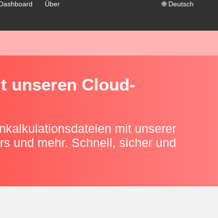
Dashboard
Über
🌐
Deutsch
t unseren Cloud-
kalkulationsdateien mit unserer
ers und mehr. Schnell, sicher und