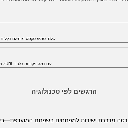
הוסף חותמת לקבצי גיליון באמצעות שירות הענן המוכן ל‑JavaScript שלנו. טמיע טקסט מותאם בקלות.
פשטות שורת הפקודה פוגשת דיוק ענן. הוסף חותמת לתוכן הגיליון דרך cURL עם כמה פקודות בלבד.
הדגשים לפי טכנולוגיה
סה מדברת ישירות למפתחים בשפתם המועדפת—בין אם זה פשטות פייתון, אלג