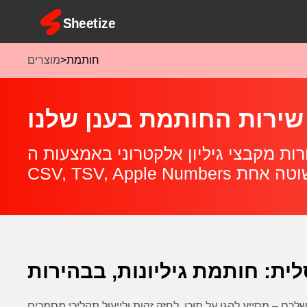
חותמת
>
מוצרים
טרוני באמצעות ה‑API החזק שלנו. תומך ב‑Excel (.xlsx, .xls),
לית: חותמת גיליונות, בבהירות