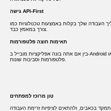
גישה API‑First
לות באמצעות טכנולוגיות כמו cURL, Node.js, או Swift—ללא
צורך במאמץ כבד.
תאימות חוצה פלטפורמות
בין אם אתה בונה אפליקציות מובייל ב‑Android או Swift, או מערכות backend ב‑Java, .NET, או PHP, הפתרון שלנו בענן מתמזג ללא בעיות עם
פלטפורמות וסביבות שונות.
טון מרוכז למפתחים