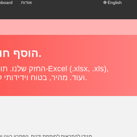
English
🌐
אודות
hboard
הוסף חותמת לקבצי גיליון בקלות עם שירות החותמת בענן שלנו.
CSV, TSV, Apple Numbers ועוד. מהיר, בטוח וידידותי למפתחים. נקה את הנתונים שלך בקריאה פשוטה אחת.
תגידו להתראות לחותמת ידנית. הפתרון בענן שלנו משלב באופן חכם טקסט חותמת – ללא קשר לערמת הטכנולוגיה שלכם – מסייע להגן על תוכן, לחזק זהות ולייעול תהליכי מסמכים.