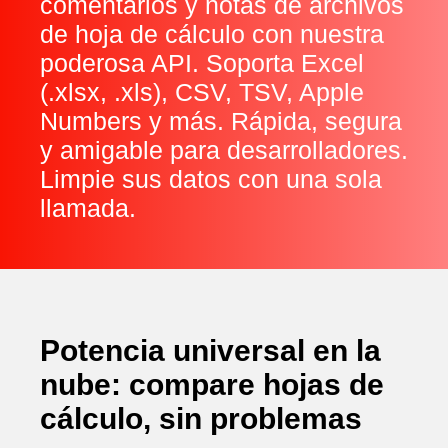
comentarios y notas de archivos
de hoja de cálculo con nuestra
poderosa API. Soporta Excel
(.xlsx, .xls), CSV, TSV, Apple
Numbers y más. Rápida, segura
y amigable para desarrolladores.
Limpie sus datos con una sola
llamada.
Potencia universal en la
nube: compare hojas de
cálculo, sin problemas